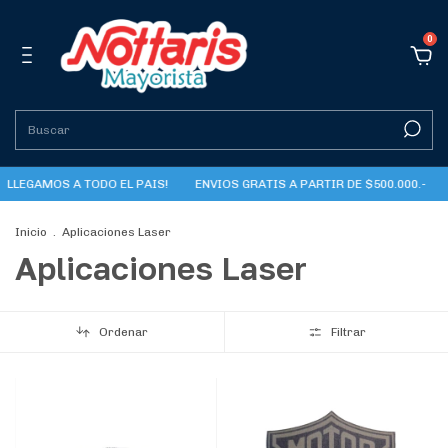
0
LLEGAMOS A TODO EL PAIS!
ENVIOS GRATIS A PARTIR DE $500.000.-
Inicio
.
Aplicaciones Laser
Aplicaciones Laser
Ordenar
Filtrar