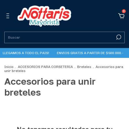
0
LLEGAMOS A TODO EL PAIS!
ENVIOS GRATIS A PARTIR DE $500.000.-
Inicio
.
ACCESORIOS PARA CORSETERIA
.
Breteles
.
Accesorios para
unir breteles
Accesorios para unir
breteles