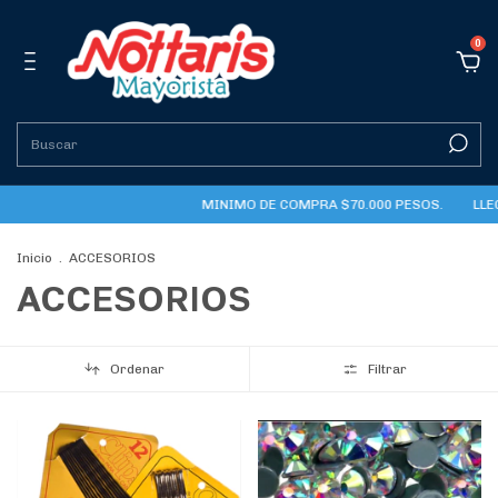
0
MINIMO DE COMPRA $70.000 PESOS.
LLEGAMOS
Inicio
.
ACCESORIOS
ACCESORIOS
Ordenar
Filtrar