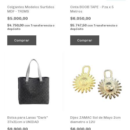
Colgantes Modelos Surtidos
Cinta BOOB TAPE - Pza x 5
MDF - TRIMS
Metros
$5.000,00
$6.050,00
$4.750,00
$5.747,50
con
Transferencia o
con
Transferencia o
depósito
depósito
Comprar
Comprar
Bolsa para Lanas "Dark"
Dijes ZAMAC Sol de Mayo 2cm
37x31cm x UNIDAD
diametro x 12U
$9.900,00
$6.000,00